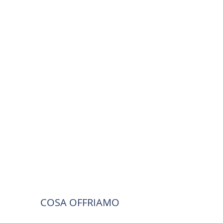
EDILIZIA
COSTRUITA SU
SOLIDE
FONDAMENTA
Costruiamo abitazioni dal
1984, mettendo tutte le
nostre conoscenze ed
esperienza nella
costruzione di immobili
moderni e di alto livello
qualitativo.
COSA OFFRIAMO