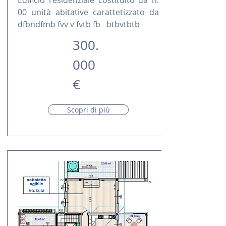
Edificio residenziale costituito da n.
00 unità abitative carattetizzato da
dfbndfmb fvv v fvtb fb btbvtbtb
300.
000
€
Scopri di più