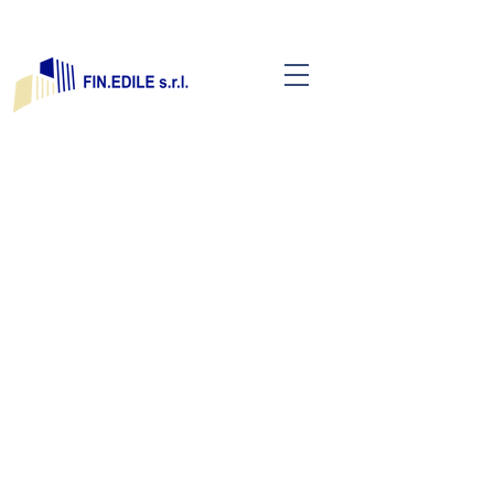
COLLEGIO CAVALLERI
Contattaci
0331
558451