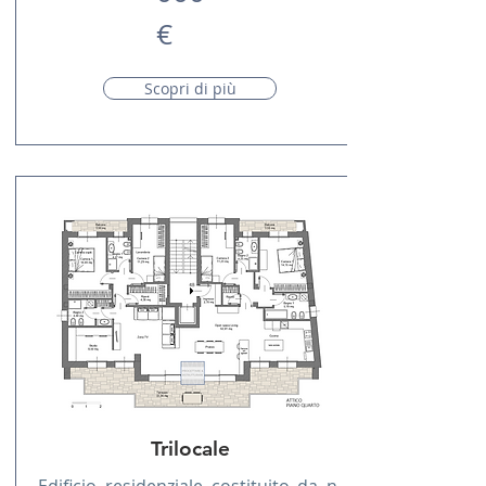
€
Scopri di più
Trilocale