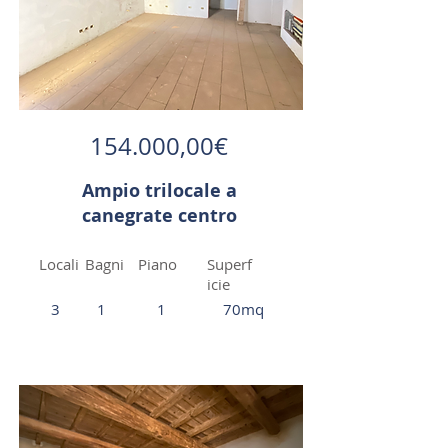
154.000,00€
Ampio trilocale a
canegrate centro
Locali
Bagni
Piano
Superf
icie
3
1
1
70mq