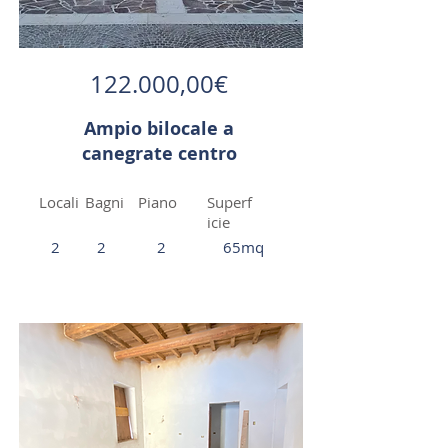
122.000,00€
Ampio bilocale a
canegrate centro
Locali
Bagni
Piano
Superf
icie
2
2
2
65mq